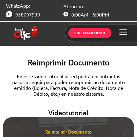
Saltar
WhatsApp:
Atención:
al
contenido
958797939
8:00AM - 6:00PM
SOLICITAR DEMO
Reimprimir Documento
En este video tutorial usted podrá encontrar los
pasos a seguir para poder reimprimir un documento
emitido (Boleta, Factura, Nota de Crédito, Nota de
Débito, etc.) en nuestro sistema.
Videotutorial
Reimprimir Documento