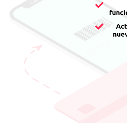
funci
Act
nuev