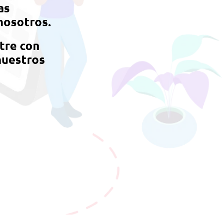
as
nosotros.
tre con
nuestros