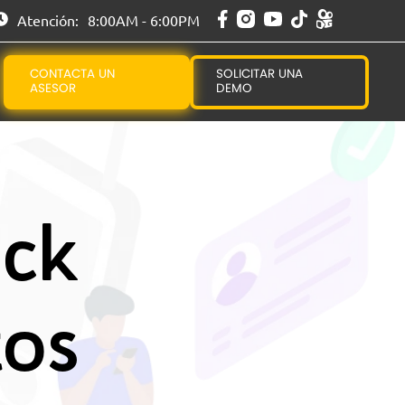
Atención:
8:00AM - 6:00PM
CONTACTA UN
SOLICITAR UNA
ASESOR
DEMO
ock
tos