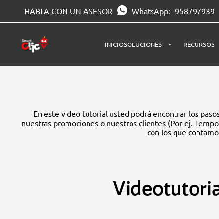
Saltar
HABLA CON UN ASESOR
WhatsApp:
958797939
al
contenido
INICIO
SOLUCIONES
RECURSOS
En este video tutorial usted podrá encontrar los pasos
nuestras promociones o nuestros clientes (Por ej. Tempo
con los que contamo
Videotutori