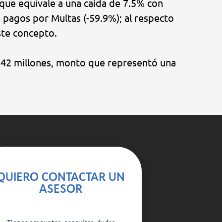
 que equivale a una caída de 7.5% con
s pagos por Multas (-59.9%); al respecto
ste concepto.
,842 millones, monto que representó una
QUIERO CONTACTAR UN
ASESOR