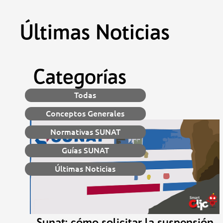
Saltar
al
contenido
Últimas Noticias
Categorías
Todas
Conceptos Generales
Normativas SUNAT
Guías SUNAT
Últimas Noticias
Sunat: cómo solicitar la suspensión