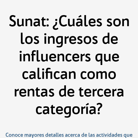
Saltar
al
contenido
Sunat: ¿Cuáles son
los ingresos de
influencers que
califican como
rentas de tercera
categoría?
Conoce mayores detalles acerca de las actividades que