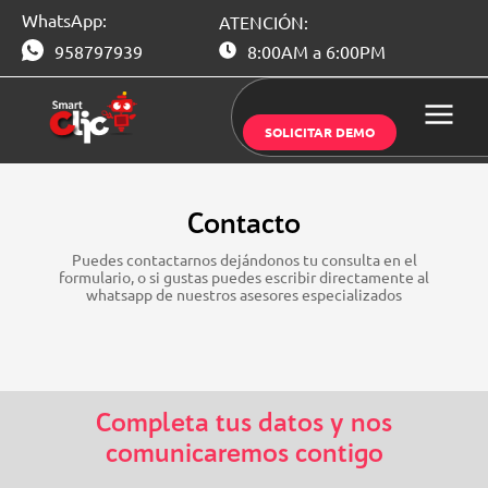
Saltar
WhatsApp:
ATENCIÓN:
al
contenido
958797939
8:00AM a 6:00PM
SOLICITAR DEMO
Contacto
Puedes contactarnos dejándonos tu consulta en el
formulario, o si gustas puedes escribir directamente al
whatsapp de nuestros asesores especializados
Completa tus datos y nos
comunicaremos contigo