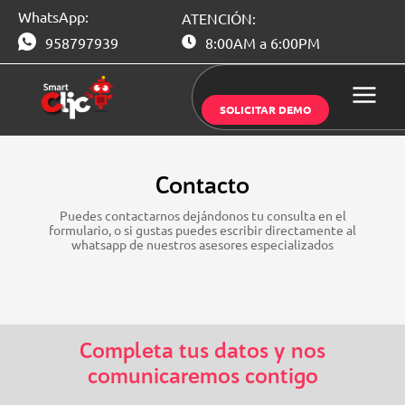
Saltar
WhatsApp:
ATENCIÓN:
al
contenido
958797939
8:00AM a 6:00PM
SOLICITAR DEMO
Contacto
Puedes contactarnos dejándonos tu consulta en el
formulario, o si gustas puedes escribir directamente al
whatsapp de nuestros asesores especializados
Completa tus datos y nos
comunicaremos contigo