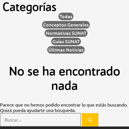
Saltar
Categorías
al
contenido
Todas
Conceptos Generales
Normativas SUNAT
Guías SUNAT
Últimas Noticias
No se ha encontrado
nada
Parece que no hemos podido encontrar lo que estás buscando.
Quizá pueda ayudarte una búsqueda.
Buscar: